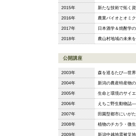
2015年
新たな技術で拓く資
2016年
農業バイオとオミク
2017年
日本酒学＆焼酎学の
2018年
農山村地域の未来を
公開講座
2003年
森を巡るたび—世界
2004年
新潟の農産特産物の
2005年
生命と環境のサイエ
2006年
えちご野生動物誌—
2007年
田園型都市にいがた
2008年
植物のチカラ・微生
2009年
新潟中越地震被災地