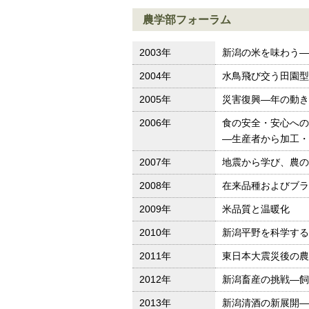
農学部フォーラム
2003年
新潟の米を味わう—
2004年
水鳥飛び交う田園型
2005年
災害復興—年の動き
2006年
食の安全・安心への
—生産者から加工・
2007年
地震から学び、農の
2008年
在来品種およびブラ
2009年
米品質と温暖化
2010年
新潟平野を科学する
2011年
東日本大震災後の農
2012年
新潟畜産の挑戦—飼
2013年
新潟清酒の新展開—