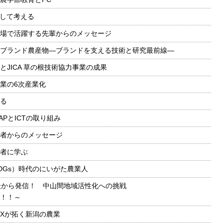
そして考える
場で活躍する先輩からのメッセージ
ブランド農産物—ブランドを支える技術と研究最前線—
とJICA 草の根技術協力事業の成果
業の6次産業化
る
PとICTの取り組み
者からのメッセージ
者に学ぶ
DGs）時代のにいがた農業人
後から発信！ 中山間地域活性化への挑戦
！！～
DXが拓く新潟の農業