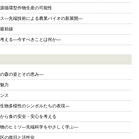
源循環型作物生産の可能性
ス—先端技術による農業バイオの新展開—
最前線
考える—今すべきことは何か—
の森の姿とその恵み—
魅力
ンス
生物多様性のシンボルたちの表現—
から食の安全・安心を考える
物のヒミツ—先端科学をやさしく学ぶ—
区の復旧と活性化