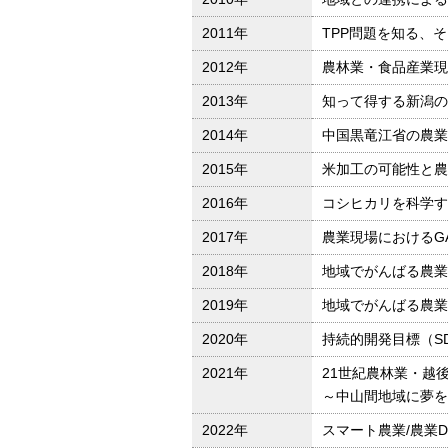
2011年
TPP問題を知る、
2012年
農林業・食品産業現
2013年
知って得する新潟の
2014年
中国黒竜江省の農業
2015年
米加工の可能性と農
2016年
コシヒカリを科学す
2017年
農業現場におけるGA
2018年
地域でがんばる農業
2019年
地域でがんばる農業
2020年
持続的開発目標（S
2021年
21世紀農林業・越
～中山間地域に夢を
2022年
スマート農業/農業