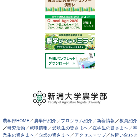
農学部HOME
／
農学部紹介
／
プログラム紹介
／
新着情報
／
教員紹介
／
研究活動
／
就職情報
／
受験生の皆さまへ
／
在学生の皆さまへ
／
卒
業生の皆さまへ
／
企業の皆さまへ
／
アクセスマップ
／
お問い合わせ