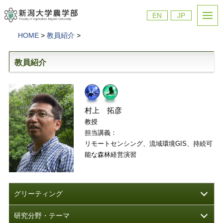
EN
JP
HOME
>
教員紹介
>
教員紹介
流域環境学プログラム
フィールド科学人材育成プログラ
村上 拓彦
教授
担当講義：
リモートセンシング、流域環境GIS、持続可
能な森林経営演習
グリーティング
研究分野・テーマ