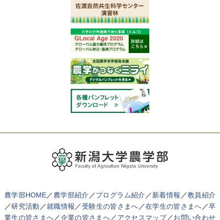
農学部HOME
／
農学部紹介
／
プログラム紹介
／
新着情報
／
教員紹介
／
研究活動
／
就職情報
／
受験生の皆さまへ
／
在学生の皆さまへ
／
卒
業生の皆さまへ
／
企業の皆さまへ
／
アクセスマップ
／
お問い合わせ