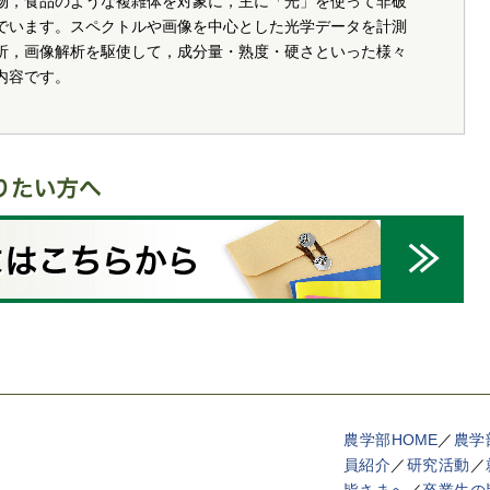
物，食品のような複雑体を対象に，主に「光」を使って非破
でいます。スペクトルや画像を中心とした光学データを計測
析，画像解析を駆使して，成分量・熟度・硬さといった様々
内容です。
農学部HOME
／
農学
員紹介
／
研究活動
／