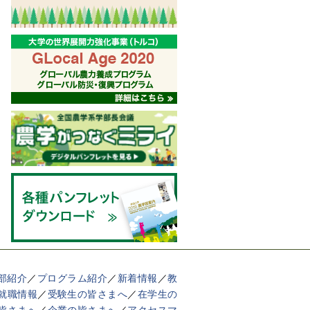
部紹介
／
プログラム紹介
／
新着情報
／
教
就職情報
／
受験生の皆さまへ
／
在学生の